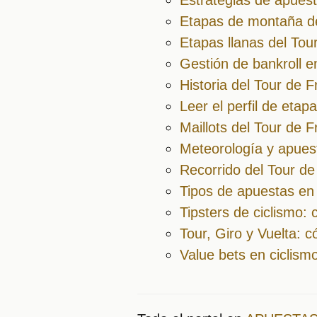
Estrategias de apuestas
Etapas de montaña del
Etapas llanas del Tou
Gestión de bankroll e
Historia del Tour de F
Leer el perfil de etap
Maillots del Tour de F
Meteorología y apuest
Recorrido del Tour de 
Tipos de apuestas en 
Tipsters de ciclismo:
Tour, Giro y Vuelta: 
Value bets en ciclismo