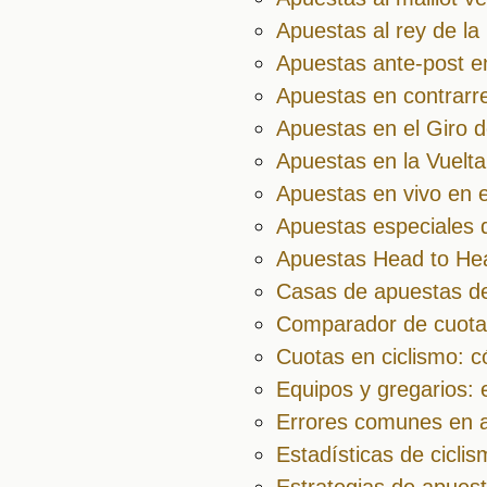
Apuestas al rey de la
Apuestas ante-post en
Apuestas en contrarre
Apuestas en el Giro de
Apuestas en la Vuelt
Apuestas en vivo en e
Apuestas especiales 
Apuestas Head to Hea
Casas de apuestas de
Comparador de cuotas
Cuotas en ciclismo: c
Equipos y gregarios: e
Errores comunes en a
Estadísticas de cicli