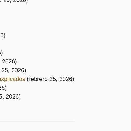
o 25, 2026)
26)
6)
, 2026)
 25, 2026)
explicados
(febrero 25, 2026)
26)
5, 2026)