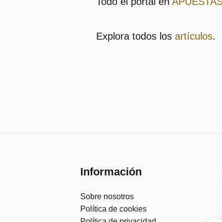
Todo el portal en
APUESTAS
Explora todos los
artículos
.
Información
Sobre nosotros
Política de cookies
Política de privacidad