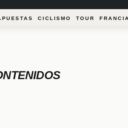
APUESTAS CICLISMO TOUR FRANCI
CONTENIDOS