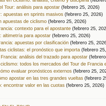
 en ciclismo: análisis, criterio y disciplina
(febrer
 Tour: análisis para apostar
(febrero 25, 2026)
r: apuestas en sprints masivos
(febrero 25, 2026)
n apuestas de ciclismo
(febrero 25, 2026)
rancia: contexto para el apostante
(febrero 25, 20
a: altimetría para apostar
(febrero 25, 2026)
rancia: apuestas por clasificación
(febrero 25, 202
as ciclistas: el pronóstico que importa
(febrero 25
Francia: análisis del trazado para apostar
(febrero
ciclismo: todos los mercados del Tour de Francia 
 cómo evaluar pronósticos externos
(febrero 25, 20
cómo apostar en las tres grandes vueltas
(febrero 2
: encontrar valor en las cuotas
(febrero 25, 2026)