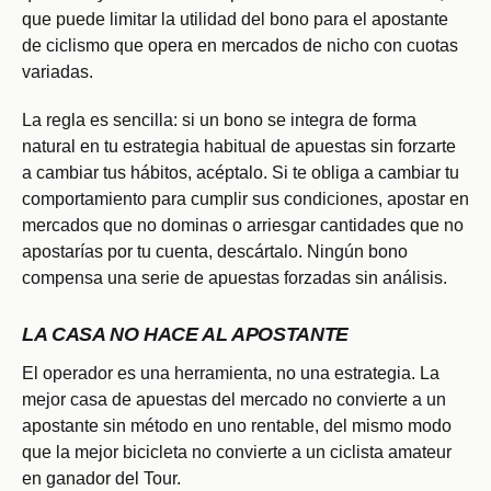
que puede limitar la utilidad del bono para el apostante
de ciclismo que opera en mercados de nicho con cuotas
variadas.
La regla es sencilla: si un bono se integra de forma
natural en tu estrategia habitual de apuestas sin forzarte
a cambiar tus hábitos, acéptalo. Si te obliga a cambiar tu
comportamiento para cumplir sus condiciones, apostar en
mercados que no dominas o arriesgar cantidades que no
apostarías por tu cuenta, descártalo. Ningún bono
compensa una serie de apuestas forzadas sin análisis.
LA CASA NO HACE AL APOSTANTE
El operador es una herramienta, no una estrategia. La
mejor casa de apuestas del mercado no convierte a un
apostante sin método en uno rentable, del mismo modo
que la mejor bicicleta no convierte a un ciclista amateur
en ganador del Tour.