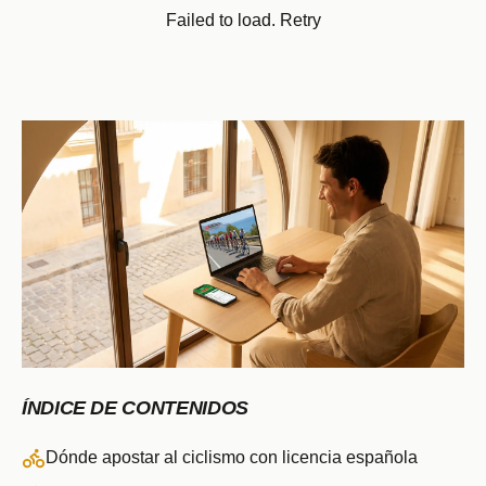
Failed to load.
Retry
ÍNDICE DE CONTENIDOS
Dónde apostar al ciclismo con licencia española