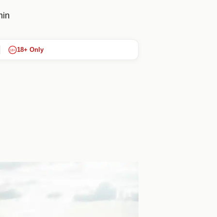
min
18+ Only
18+