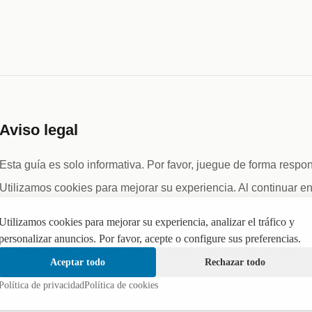
Aviso legal
Esta guía es solo informativa. Por favor, juegue de forma respo
Utilizamos cookies para mejorar su experiencia. Al continuar en 
Este sitio contiene enlaces de afiliados. Podemos recibir una c
Utilizamos cookies para mejorar su experiencia, analizar el tráfico y
de ellos, sin costo adicional para usted.
personalizar anuncios. Por favor, acepte o configure sus preferencias.
Si tiene problemas con el juego, puede encontrar ayuda
aquí
.
Aceptar todo
Rechazar todo
Política de privacidad
Política de cookies