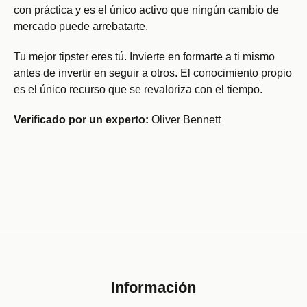
con práctica y es el único activo que ningún cambio de
mercado puede arrebatarte.
Tu mejor tipster eres tú. Invierte en formarte a ti mismo
antes de invertir en seguir a otros. El conocimiento propio
es el único recurso que se revaloriza con el tiempo.
Verificado por un experto:
Oliver Bennett
Información