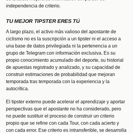
independencia de criterio.
TU MEJOR TIPSTER ERES TÚ
A largo plazo, el activo más valioso del apostante de
ciclismo no es la suscripción a un tipster ni el acceso a
una base de datos privilegiada ni la pertenencia a un
grupo de Telegram con información exclusiva. Es su
propio conocimiento acumulado del deporte, su historial
de apuestas registrado y analizado, y su capacidad de
construir estimaciones de probabilidad que mejoran
temporada tras temporada con la experiencia y la
autocrítica.
El tipster externo puede acelerar el aprendizaje y aportar
perspectivas que el apostante no ha considerado, pero
no puede sustituir el proceso de construir un criterio
propio que se refine con cada Tour, con cada acierto y
con cada error. Ese criterio es intransferible, se desarrolla