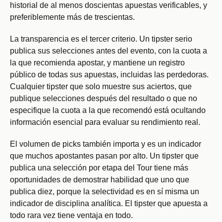
historial de al menos doscientas apuestas verificables, y
preferiblemente más de trescientas.
La transparencia es el tercer criterio. Un tipster serio
publica sus selecciones antes del evento, con la cuota a
la que recomienda apostar, y mantiene un registro
público de todas sus apuestas, incluidas las perdedoras.
Cualquier tipster que solo muestre sus aciertos, que
publique selecciones después del resultado o que no
especifique la cuota a la que recomendó está ocultando
información esencial para evaluar su rendimiento real.
El volumen de picks también importa y es un indicador
que muchos apostantes pasan por alto. Un tipster que
publica una selección por etapa del Tour tiene más
oportunidades de demostrar habilidad que uno que
publica diez, porque la selectividad es en sí misma un
indicador de disciplina analítica. El tipster que apuesta a
todo rara vez tiene ventaja en todo.