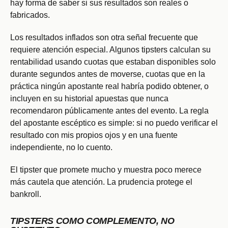
hay forma de saber si sus resultados son reales o
fabricados.
Los resultados inflados son otra señal frecuente que
requiere atención especial. Algunos tipsters calculan su
rentabilidad usando cuotas que estaban disponibles solo
durante segundos antes de moverse, cuotas que en la
práctica ningún apostante real habría podido obtener, o
incluyen en su historial apuestas que nunca
recomendaron públicamente antes del evento. La regla
del apostante escéptico es simple: si no puedo verificar el
resultado con mis propios ojos y en una fuente
independiente, no lo cuento.
El tipster que promete mucho y muestra poco merece
más cautela que atención. La prudencia protege el
bankroll.
TIPSTERS COMO COMPLEMENTO, NO