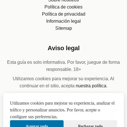
Política de cookies
Política de privacidad
Información legal
Sitemap
Aviso legal
Esta guía es solo informativa. Por favor, juegue de forma
responsable. 18+
Utilizamos cookies para mejorar su experiencia. Al
continuar en el sitio, acepta
nuestra política
.
Este sitio contiene enlaces de afiliados. Podemos recibir
una comisión si realiza una compra a través de ellos, sin
Utilizamos cookies para mejorar su experiencia, analizar el
costo adicional para usted.
tráfico y personalizar anuncios. Por favor, acepte o
configure sus preferencias.
Si tiene problemas con el juego, puede encontrar ayuda
14:46
aquí
.
Aceptar todo
Rechazar todo